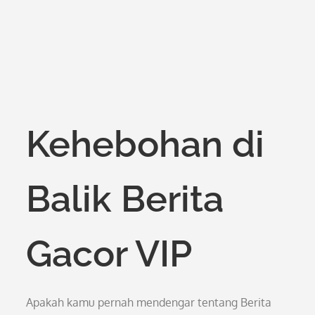
Kehebohan di
Balik Berita
Gacor VIP
Apakah kamu pernah mendengar tentang Berita