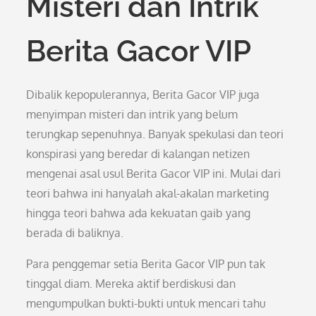
Misteri dan Intrik
Berita Gacor VIP
Dibalik kepopulerannya, Berita Gacor VIP juga
menyimpan misteri dan intrik yang belum
terungkap sepenuhnya. Banyak spekulasi dan teori
konspirasi yang beredar di kalangan netizen
mengenai asal usul Berita Gacor VIP ini. Mulai dari
teori bahwa ini hanyalah akal-akalan marketing
hingga teori bahwa ada kekuatan gaib yang
berada di baliknya.
Para penggemar setia Berita Gacor VIP pun tak
tinggal diam. Mereka aktif berdiskusi dan
mengumpulkan bukti-bukti untuk mencari tahu