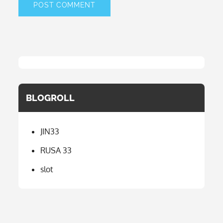
BLOGROLL
JIN33
RUSA 33
slot