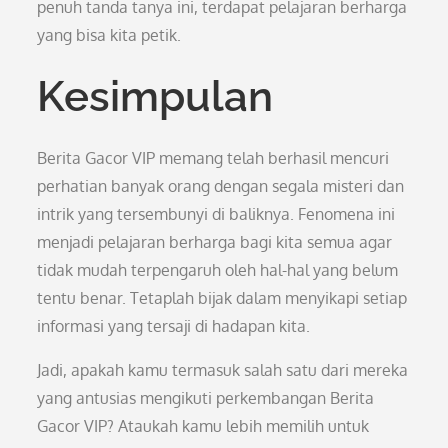
penuh tanda tanya ini, terdapat pelajaran berharga
yang bisa kita petik.
Kesimpulan
Berita Gacor VIP memang telah berhasil mencuri
perhatian banyak orang dengan segala misteri dan
intrik yang tersembunyi di baliknya. Fenomena ini
menjadi pelajaran berharga bagi kita semua agar
tidak mudah terpengaruh oleh hal-hal yang belum
tentu benar. Tetaplah bijak dalam menyikapi setiap
informasi yang tersaji di hadapan kita.
Jadi, apakah kamu termasuk salah satu dari mereka
yang antusias mengikuti perkembangan Berita
Gacor VIP? Ataukah kamu lebih memilih untuk