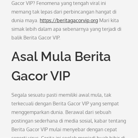
Gacor VIP? Fenomena yang tengah viral ini
memang tak lepas dari perbincangan hangat di
dunia maya.
https://beritagacorvip.org
Mari kita
simak lebih dalam apa sebenarnya yang terjadi di
balik Berita Gacor VIP.
Asal Mula Berita
Gacor VIP
Segala sesuatu pasti memiliki awal mula, tak
terkecuali dengan Berita Gacor VIP yang sempat
menggemparkan dunia. Berawal dari sebuah
postingan sederhana di media sosial, kabar tentang
Berita Gacor VIP mulai menyebar dengan cepat