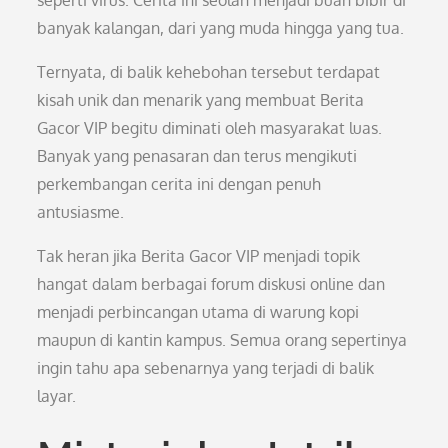
seperti virus. Cerita ini seolah menjadi buah bibir di
banyak kalangan, dari yang muda hingga yang tua.
Ternyata, di balik kehebohan tersebut terdapat
kisah unik dan menarik yang membuat Berita
Gacor VIP begitu diminati oleh masyarakat luas.
Banyak yang penasaran dan terus mengikuti
perkembangan cerita ini dengan penuh
antusiasme.
Tak heran jika Berita Gacor VIP menjadi topik
hangat dalam berbagai forum diskusi online dan
menjadi perbincangan utama di warung kopi
maupun di kantin kampus. Semua orang sepertinya
ingin tahu apa sebenarnya yang terjadi di balik
layar.