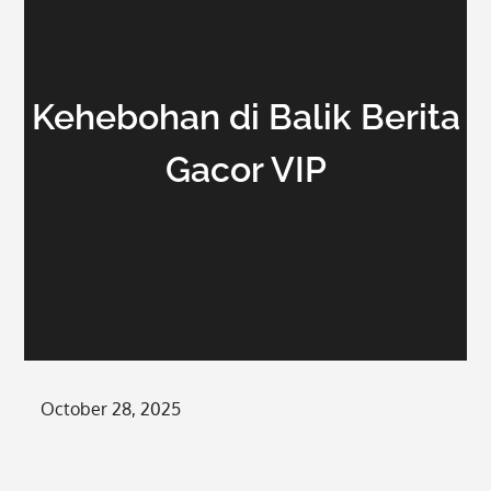
Kehebohan di Balik Berita
Gacor VIP
Posted
October 28, 2025
on