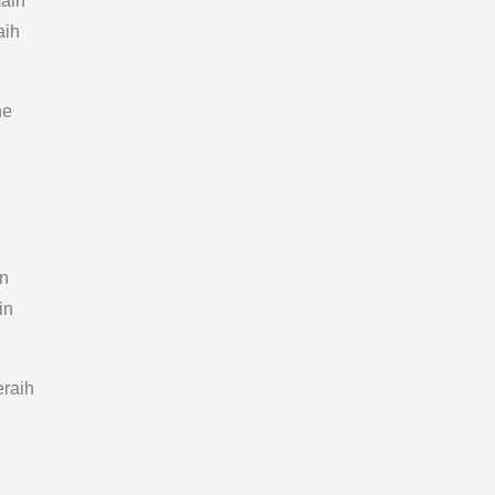
main
aih
ne
an
in
eraih