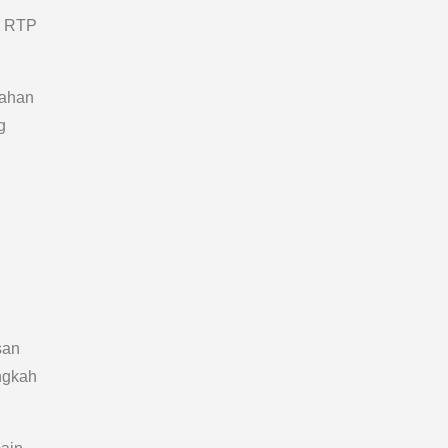
n RTP
bahan
g
san
ngkah