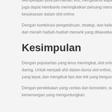
Mempelajari pola permainan slot, mengetahui kapa
juga dapat membantu meningkatkan peluang menan
kesuksesan dalam slot online.
Dengan kombinasi pengetahuan, strategi, dan kebe
dan meraih hadiah-hadiah menarik yang ditawarka
Kesimpulan
Dengan popularitas yang terus meningkat, slot onli
daring. Untuk menjadi ahli dalam dunia slot onlin
yang tepat, dan mengikuti tips dan trik yang bergun
Dengan pendekatan yang cerdas dan konsisten, sia
kemenangan yang menguntungkan.