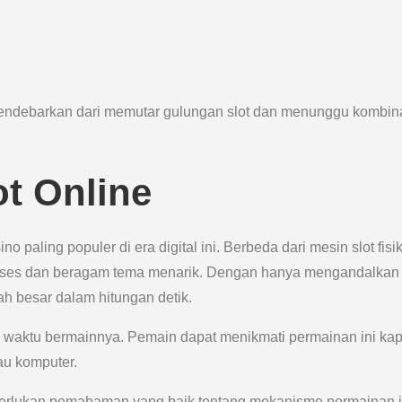
 mendebarkan dari memutar gulungan slot dan menunggu kombin
t Online
o paling populer di era digital ini. Berbeda dari mesin slot fisi
akses dan beragam tema menarik. Dengan hanya mengandalkan
 besar dalam hitungan detik.
itas waktu bermainnya. Pemain dapat menikmati permainan ini ka
au komputer.
iperlukan pemahaman yang baik tentang mekanisme permainan i