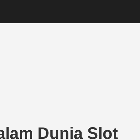
alam Dunia Slot