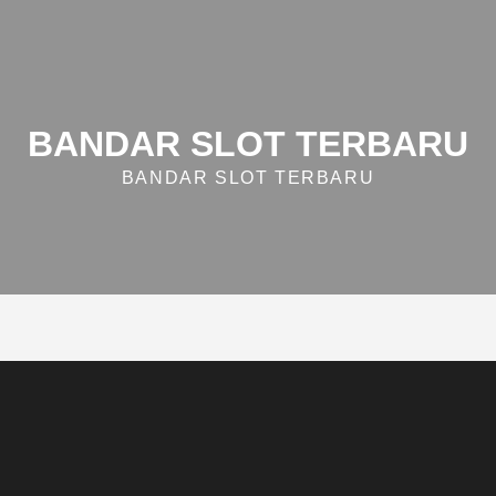
BANDAR SLOT TERBARU
BANDAR SLOT TERBARU