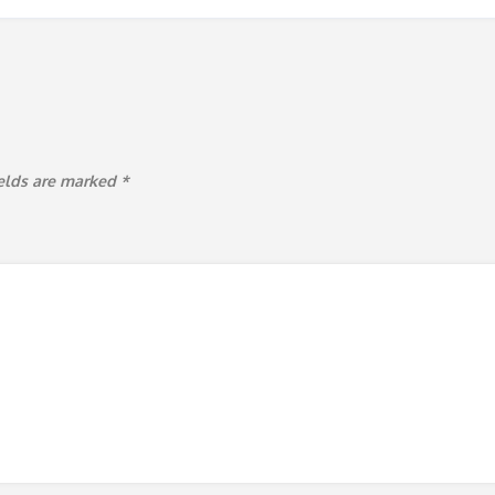
ields are marked
*