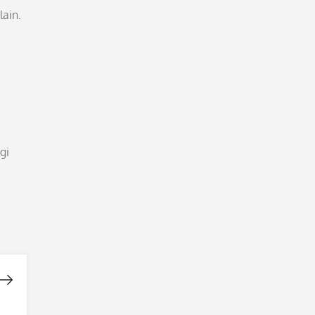
lain.
gi