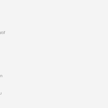
tif
in
u