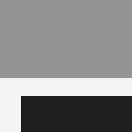
Skip
to
content