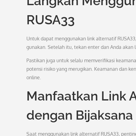
Langkah Mengguna
RUSA33
Untuk dapat menggunakan link alternatif RUSA33,
gunakan. Setelah itu, tekan enter dan Anda akan 
Pastikan juga untuk selalu memverifikasi keamanan 
potensi risiko yang merugikan. Keamanan dan ke
online.
Manfaatkan Link A
dengan Bijaksana
Saat menggunakan link alternatif RUSA33, pentin