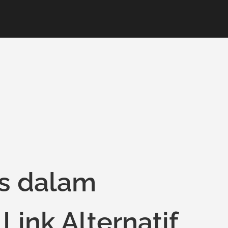
s dalam
ink Alternatif