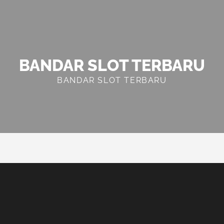
BANDAR SLOT TERBARU
BANDAR SLOT TERBARU