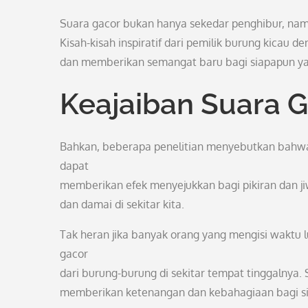
Suara gacor bukan hanya sekedar penghibur, nam
Kisah-kisah inspiratif dari pemilik burung kicau 
dan memberikan semangat baru bagi siapapun y
Keajaiban Suara 
Bahkan, beberapa penelitian menyebutkan bahwa
dapat
memberikan efek menyejukkan bagi pikiran dan 
dan damai di sekitar kita.
Tak heran jika banyak orang yang mengisi wakt
gacor
dari burung-burung di sekitar tempat tinggalnya
memberikan ketenangan dan kebahagiaan bagi s