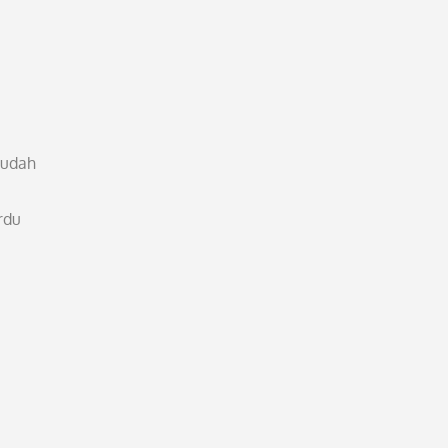
sudah
rdu