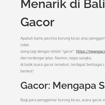
Menarik di Bal
Gacor
Apakah kamu pecinta burung kicau atau penggemar
tidak
asing lagi dengan istilah “gacor”.
https://newsgac
dan terdengar jelas. Namun, siapa sangka,
di balik suara gacor tersebut, terdapat berbagai 
berikut!
Gacor: Mengapa Su
Bagi para penggemar burung kicau, suara gacor 