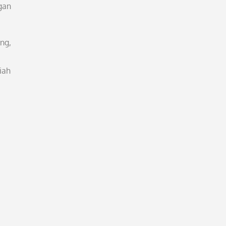
gan
ng,
iah