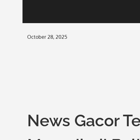
Posted
October 28, 2025
on
News Gacor Ter