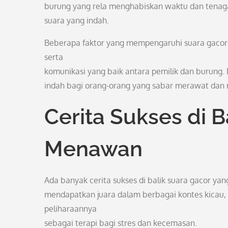
burung yang rela menghabiskan waktu dan tenaga
suara yang indah.
Beberapa faktor yang mempengaruhi suara gacor 
serta
komunikasi yang baik antara pemilik dan burung.
indah bagi orang-orang yang sabar merawat dan
Cerita Sukses di 
Menawan
Ada banyak cerita sukses di balik suara gacor yan
mendapatkan juara dalam berbagai kontes kicau,
peliharaannya
sebagai terapi bagi stres dan kecemasan.