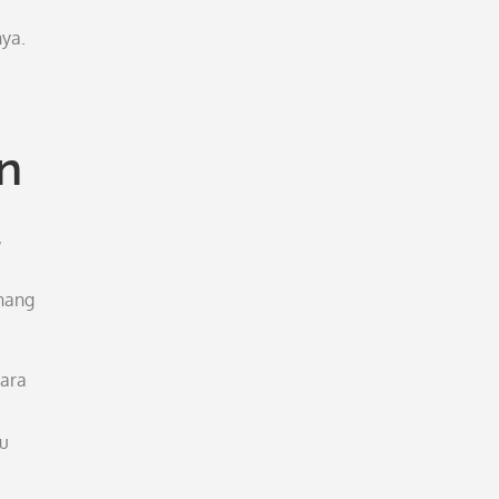
ya.
n
,
nang
uara
pu