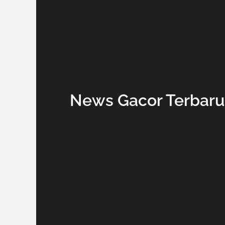
News Gacor Terbaru: