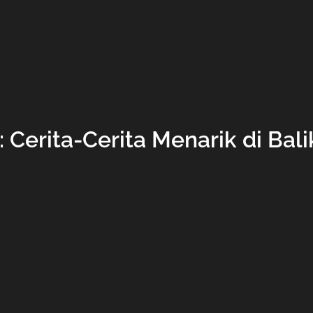
 Cerita-Cerita Menarik di Bal