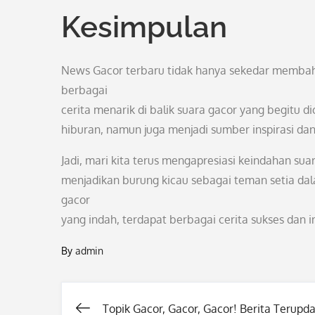
Kesimpulan
News Gacor terbaru tidak hanya sekedar membah
berbagai
cerita menarik di balik suara gacor yang begitu 
hiburan, namun juga menjadi sumber inspirasi dan 
Jadi, mari kita terus mengapresiasi keindahan suar
menjadikan burung kicau sebagai teman setia dala
gacor
yang indah, terdapat berbagai cerita sukses dan in
By
admin
Topik Gacor, Gacor, Gacor! Berita Terupd