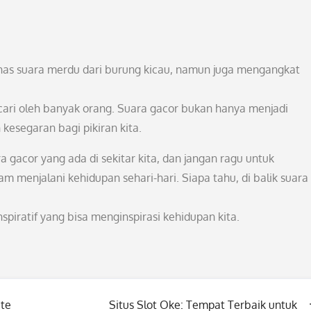
as suara merdu dari burung kicau, namun juga mengangkat
dicari oleh banyak orang. Suara gacor bukan hanya menjadi
kesegaran bagi pikiran kita.
a gacor yang ada di sekitar kita, dan jangan ragu untuk
m menjalani kehidupan sehari-hari. Siapa tahu, di balik suara
spiratif yang bisa menginspirasi kehidupan kita.
ate
Situs Slot Oke: Tempat Terbaik untuk