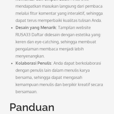
mendapatkan masukan langsung dari pembaca
melalui fitur komentar yang interaktif, sehingga
dapat terus memperbaiki kualitas tulisan Anda.
Desain yang Menarik
: Tampilan website
RUSA33 Daftar didesain dengan estetika yang
keren dan eye-catching, sehingga membuat
pengalaman membaca menjadi lebih
menyenangkan.
Kolaborasi Penulis
: Anda dapat berkolaborasi
dengan penulis lain dalam menulis karya
bersama, sehingga dapat mengasah
kemampuan menulis dan berpikir kreatif secara
bersamaan.
Panduan