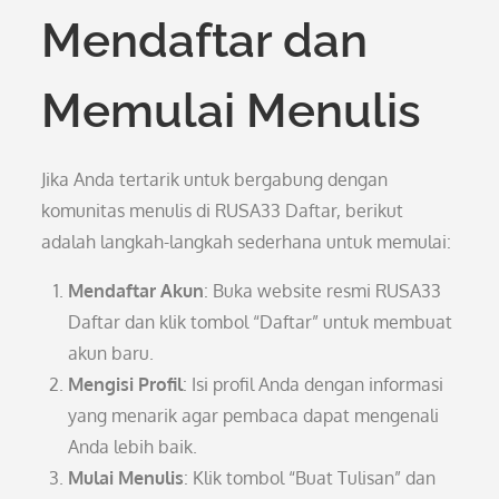
Mendaftar dan
Memulai Menulis
Jika Anda tertarik untuk bergabung dengan
komunitas menulis di RUSA33 Daftar, berikut
adalah langkah-langkah sederhana untuk memulai:
Mendaftar Akun
: Buka website resmi RUSA33
Daftar dan klik tombol “Daftar” untuk membuat
akun baru.
Mengisi Profil
: Isi profil Anda dengan informasi
yang menarik agar pembaca dapat mengenali
Anda lebih baik.
Mulai Menulis
: Klik tombol “Buat Tulisan” dan