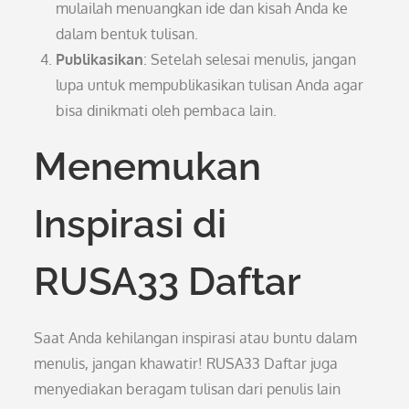
mulailah menuangkan ide dan kisah Anda ke
dalam bentuk tulisan.
Publikasikan
: Setelah selesai menulis, jangan
lupa untuk mempublikasikan tulisan Anda agar
bisa dinikmati oleh pembaca lain.
Menemukan
Inspirasi di
RUSA33 Daftar
Saat Anda kehilangan inspirasi atau buntu dalam
menulis, jangan khawatir! RUSA33 Daftar juga
menyediakan beragam tulisan dari penulis lain