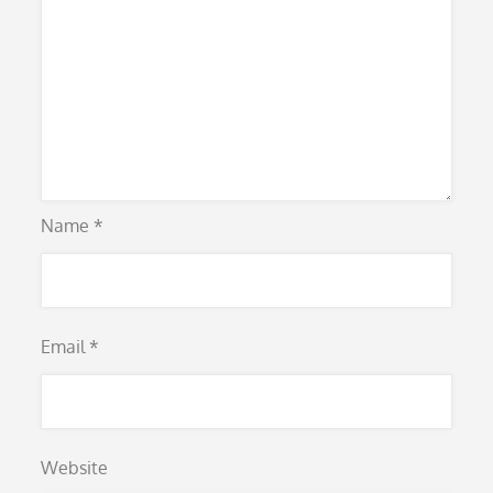
Name
*
Email
*
Website