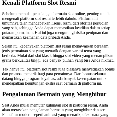
Kenali Platform Slot Resmi
Sebelum memulai petualangan bermain slot online, penting untuk
mengenali platform slot resmi terlebih dahulu. Platform ini
umumnya telah mendapatkan lisensi resmi dari otoritas perjudian
yang sah, sehingga Anda dapat memastikan keadilan dalam setiap
putaran permainan. Hal ini juga mengurangi risiko penipuan dan
memastikan keamanan data pribadi Anda.
Selain itu, kebanyakan platform slot resmi menawarkan beragam
jenis permainan slot yang menarik dengan variasi tema yang
berbeda. Mulai dari slot klasik hingga slot video yang menampilkan
grafis berkualitas tinggi, ada banyak pilihan yang bisa Anda nikmati.
Tak hanya itu, platform slot resmi juga biasanya menyediakan bonus
dan promosi menarik bagi para pemainnya. Dari bonus selamat
datang hingga program loyalitas, ada banyak kesempatan untuk
mendapatkan keuntungan ekstra saat bermain di platform ini.
Pengalaman Bermain yang Menghibur
Saat Anda mulai memutar gulungan slot di platform resmi, Anda
akan merasakan pengalaman bermain yang menghibur dan seru.
Fitur-fitur modern seperti animasi yang menarik, efek suara yang