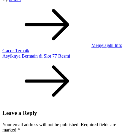
Post
navigation
Menjelajahi Info
Gacor Terbaik
Asyiknya Bermain di Slot 77 Resmi
Leave a Reply
Your email address will not be published.
Required fields are
marked
*